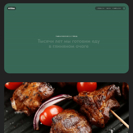
Контакты
WhatsApp
Брендинг
Telegram
Сайты
Услуги
ОБСУДИТЬ ПРОЕКТ
+7
Нажимая на кнопку, я соглашаюсь с
политикой в отношении обработки
конфиденциальных данных
ОТПРАВИТЬ
Конфиденциальность
Правила акций