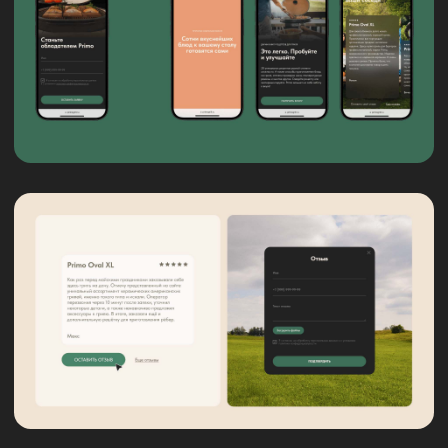
СМОТРЕТЬ
СВЯЗАТЬСЯ
Кейсы
+7 (993) 284 69 69
hi@mox-
Партнерам
studio.ru