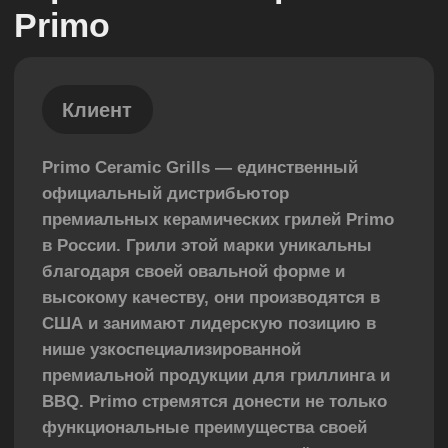
официальный дистрибьютор
премиальных керамических грилей Primo
в России. Грили этой марки уникальны
благодаря своей овальной форме и
высокому качеству, они производятся в
США и занимают лидерскую позицию в
нише узкоспециализированной
премиальной продукции для гриллинга и
BBQ. Primo стремятся донести не только
функциональные преимущества своей
продукции, но и подчеркнуть её
уникальность и эмоциональную
составляющую владения премиальным
керамическим грилем ТОП-производителя.
Задача
Нашей команде было необходимо создать
сайт, который не просто презентует
премиальные керамические грили, но и
погрузит посетителей в мир их
использования, передаст атмосферу и