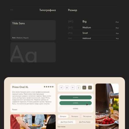
начнется!
ОК