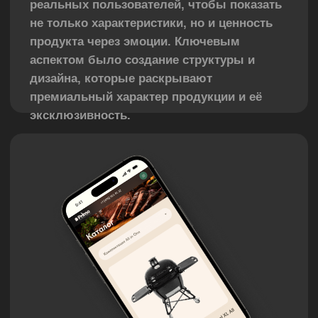
Решение
Мы разработали сайт, который
гармонично сочетает в себе визуальную
эстетику гриллинга и функциональность.
Используя минимум текста, крупную
типографику, качественные фотографии и
3D модели грилей, мы создали сайт,
который постепенно вводит пользователя
в мир Primo. Продуманная структура
позволяет подробно раскрыть все
преимущества и особенности продукта, а
визуальная часть передаёт его
эмоциональную составляющую. В итоге
сайт стал не только удобной платформой
для продаж, но и визитной карточкой
бренда, эффективно привлекающей
внимание целевой аудитории.